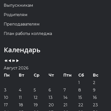
Выпускникам
Родителям
Преподавателям
План работы колледжа
Previous
Previous
Next
Next
Календарь
Year
Month
Year
Month
Август 2026
Пн
Вт
Ср
Чт
Птн
Сб
Вс
1
2
3
4
5
6
7
8
9
10
11
12
13
14
15
16
17
18
19
20
21
22
23