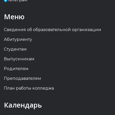
Меню
Сведения об образовательной организации
Абитуриенту
Студентам
Выпускникам
Родителям
Преподавателям
План работы колледжа
Previous
Previous
Next
Next
Календарь
Year
Month
Year
Month