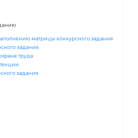
аданию
 заполнению матрицы конкурсного задания
рсного задания
охране труда
етенции
сного задания