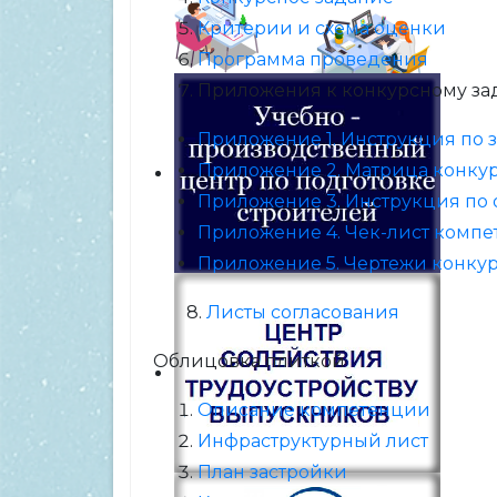
Критерии и схема оценки
Программа проведения
Приложения к конкурсному з
Приложение 1. Инструкция по
Приложение 2. Матрица конку
Приложение 3. Инструкция по 
Приложение 4. Чек-лист комп
Приложение 5. Чертежи конкур
8.
Листы согласования
Облицовка плиткой
Описание компетенции
Инфраструктурный лист
План застройки