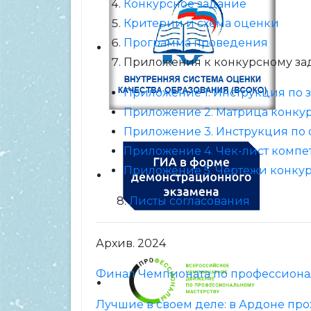
Конкурсное задание
Критерии и схема оценки
Программа проведения
Приложения к конкурсному з
Приложение 1. Инструкция по
Приложение 2. Матрица конку
Приложение 3. Инструкция по 
Приложение 4. Чек-лист комп
Приложение 5. Чертежи конкур
8.
Листы согласования
Архив. 2024
Финал Чемпионата по профессиона
Лучшие в своем деле: в Ардоне пр