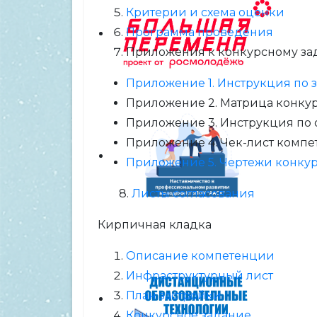
Критерии и схема оценки
Программа проведения
Приложения к конкурсному з
Приложение 1. Инструкция по
Приложение 2. Матрица конку
Приложение 3. Инструкция по 
Приложение 4. Чек-лист комп
Приложение 5. Чертежи конкур
8.
Листы согласования
Кирпичная кладка
Описание компетенции
Инфраструктурный лист
План застройки
Конкурсное задание