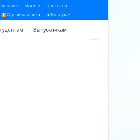
списание
Moodle
Контакты
Одноклассники
Телеграм
тудентам
Выпускникам