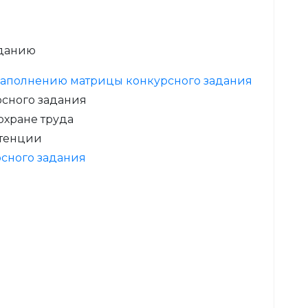
аданию
 заполнению матрицы конкурсного задания
рсного задания
охране труда
етенции
сного задания